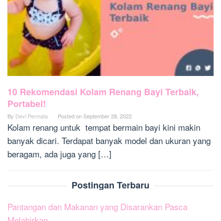
10 Rekomendasi Kolam Renang Bayi Terbaik,
Portabel!
By
Devi Permata
Posted on
September 28, 2022
Kolam renang untuk tempat bermain bayi kini makin
banyak dicari. Terdapat banyak model dan ukuran yang
beragam, ada juga yang […]
Postingan Terbaru
Pantangan dan Makanan yang Disarankan Pasca
Melahirkan