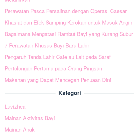
Perawatan Pasca Persalinan dengan Operasi Caesar
Khasiat dan Efek Samping Kerokan untuk Masuk Angin
Bagaimana Mengatasi Rambut Bayi yang Kurang Subur
7 Perawatan Khusus Bayi Baru Lahir
Pengaruh Tanda Lahir Cafe au Lait pada Saraf
Pertolongan Pertama pada Orang Pingsan
Makanan yang Dapat Mencegah Penuaan Dini
Kategori
Luvizhea
Mainan Aktivitas Bayi
Mainan Anak