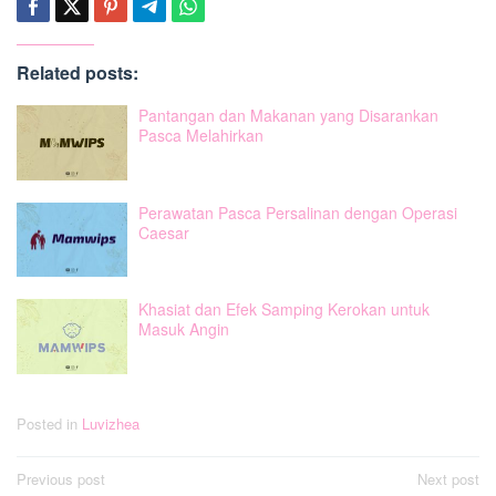
Related posts:
Pantangan dan Makanan yang Disarankan
Pasca Melahirkan
Perawatan Pasca Persalinan dengan Operasi
Caesar
Khasiat dan Efek Samping Kerokan untuk
Masuk Angin
Posted in
Luvizhea
Post
Previous post
Next post