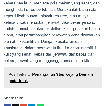
kebersihan kulit, menjaga pola makan yang sehat, dan
menghindari stres berlebihan. Gunakanlah bahan alami
seperti lidah buaya, minyak tea tree, atau minyak
kelapa untuk mengobati jerawat. Jika bekas jerawat
sudah muncul, lakukan eksfoliasi kulit, gunakan bahan
alami, atau pertimbangkan perawatan yang ditawarkan
oleh ahli kecantikan. Dengan kesabaran dan
konsistensi dalam merawat kulit, kita dapat memiliki
kulit yang sehat, bebas dari jerawat, dan bebas dari
bekas jerawat yang mengganggu penampilan kita.
Pos Terkait:
Penanganan Step Kejang Demam
pada Anak
Share this: