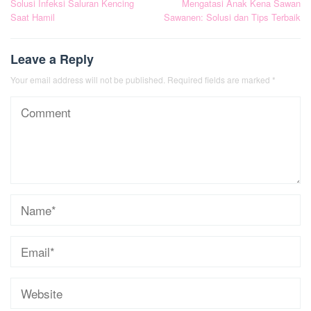
Solusi Infeksi Saluran Kencing
Mengatasi Anak Kena Sawan
navigation
Saat Hamil
Sawanen: Solusi dan Tips Terbaik
Leave a Reply
Your email address will not be published.
Required fields are marked
*