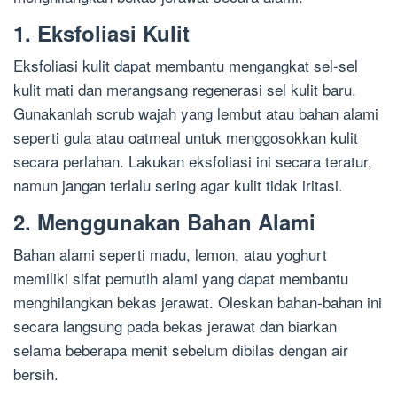
1. Eksfoliasi Kulit
Eksfoliasi kulit dapat membantu mengangkat sel-sel
kulit mati dan merangsang regenerasi sel kulit baru.
Gunakanlah scrub wajah yang lembut atau bahan alami
seperti gula atau oatmeal untuk menggosokkan kulit
secara perlahan. Lakukan eksfoliasi ini secara teratur,
namun jangan terlalu sering agar kulit tidak iritasi.
2. Menggunakan Bahan Alami
Bahan alami seperti madu, lemon, atau yoghurt
memiliki sifat pemutih alami yang dapat membantu
menghilangkan bekas jerawat. Oleskan bahan-bahan ini
secara langsung pada bekas jerawat dan biarkan
selama beberapa menit sebelum dibilas dengan air
bersih.