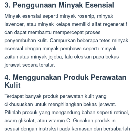
3. Penggunaan Minyak Esensial
Minyak esensial seperti minyak rosehip, minyak
lavender, atau minyak kelapa memiliki sifat regeneratif
dan dapat membantu mempercepat proses
penyembuhan kulit. Campurkan beberapa tetes minyak
esensial dengan minyak pembawa seperti minyak
zaitun atau minyak jojoba, lalu oleskan pada bekas
jerawat secara teratur.
4. Menggunakan Produk Perawatan
Kulit
Terdapat banyak produk perawatan kulit yang
dikhususkan untuk menghilangkan bekas jerawat.
Pilihlah produk yang mengandung bahan seperti retinol,
asam glikolat, atau vitamin C. Gunakan produk ini
sesuai dengan instruksi pada kemasan dan bersabarlah