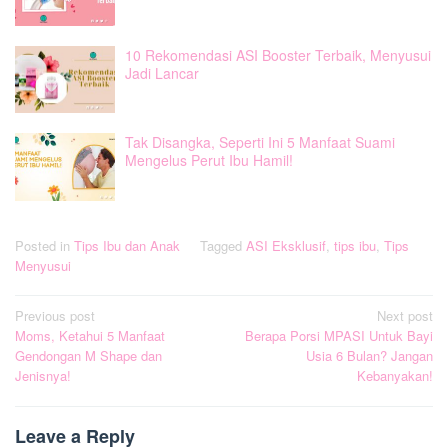
10 Rekomendasi ASI Booster Terbaik, Menyusui
Jadi Lancar
Tak Disangka, Seperti Ini 5 Manfaat Suami
Mengelus Perut Ibu Hamil!
Posted in
Tips Ibu dan Anak
Tagged
ASI Eksklusif
,
tips ibu
,
Tips
Menyusui
Post
Previous post
Next post
Moms, Ketahui 5 Manfaat
Berapa Porsi MPASI Untuk Bayi
navigation
Gendongan M Shape dan
Usia 6 Bulan? Jangan
Jenisnya!
Kebanyakan!
Leave a Reply