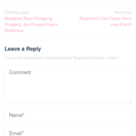
Post
Previous post
Next post
Mengatasi Nyeri Punggung,
Bagaimana Cara Cepat Hamil
navigation
Pinggang, dan Panggul Pasca
yang Efektif
Melahirkan
Leave a Reply
Your email address will not be published.
Required fields are marked
*