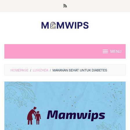
Skip
to
content
MENU
HOMEPAGE
/
LUVIZHEA
/
MAKANAN SEHAT UNTUK DIABETES