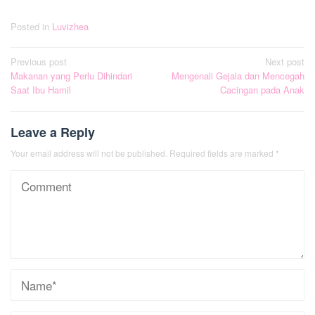
Posted in
Luvizhea
Post
Previous post
Next post
Makanan yang Perlu Dihindari
Mengenali Gejala dan Mencegah
navigation
Saat Ibu Hamil
Cacingan pada Anak
Leave a Reply
Your email address will not be published.
Required fields are marked
*