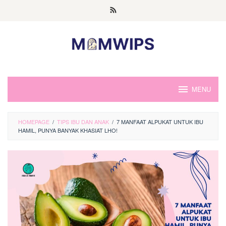
Skip
to
content
MENU
HOMEPAGE
/
TIPS IBU DAN ANAK
/
7 MANFAAT ALPUKAT UNTUK IBU
HAMIL, PUNYA BANYAK KHASIAT LHO!