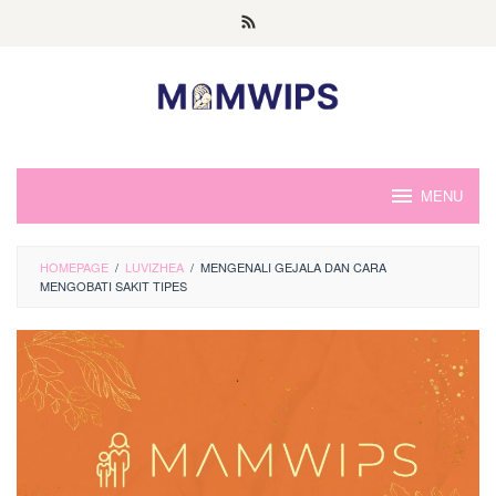
Skip
to
content
MENU
HOMEPAGE
/
LUVIZHEA
/
MENGENALI GEJALA DAN CARA
MENGOBATI SAKIT TIPES