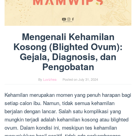
Mengenali Kehamilan
Kosong (Blighted Ovum):
Gejala, Diagnosis, dan
Pengobatan
By
Luvizhea
Posted on
July 31, 2024
Kehamilan merupakan momen yang penuh harapan bagi
setiap calon ibu. Namun, tidak semua kehamilan
berjalan dengan lancar. Salah satu komplikasi yang
mungkin terjadi adalah kehamilan kosong atau blighted
ovum. Dalam kondisi ini, meskipun tes kehamilan
menunjukkan hasil positif, tidak ada perkembangan