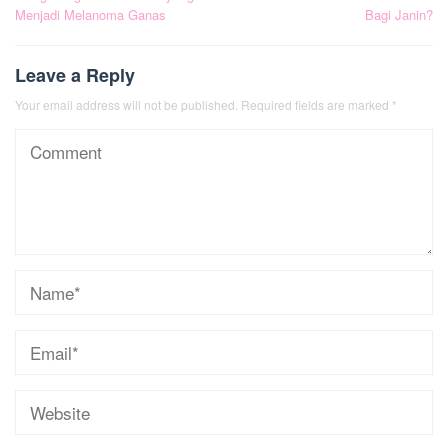
navigation
Menjadi Melanoma Ganas
Bagi Janin?
Leave a Reply
Your email address will not be published.
Required fields are marked
*