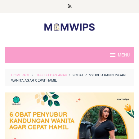
Skip
to
content
MENU
HOMEPAGE
/
TIPS IBU DAN ANAK
/
6 OBAT PENYUBUR KANDUNGAN
WANITA AGAR CEPAT HAMIL