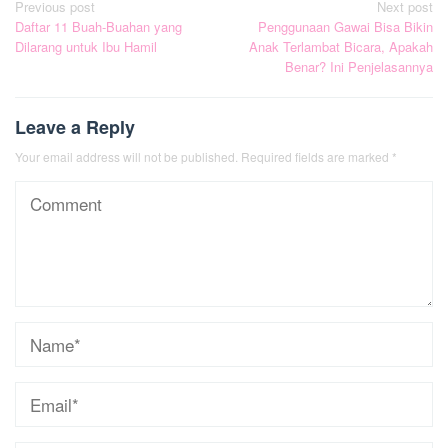
Post
Previous post
Next post
Daftar 11 Buah-Buahan yang
Penggunaan Gawai Bisa Bikin
navigation
Dilarang untuk Ibu Hamil
Anak Terlambat Bicara, Apakah
Benar? Ini Penjelasannya
Leave a Reply
Your email address will not be published.
Required fields are marked
*