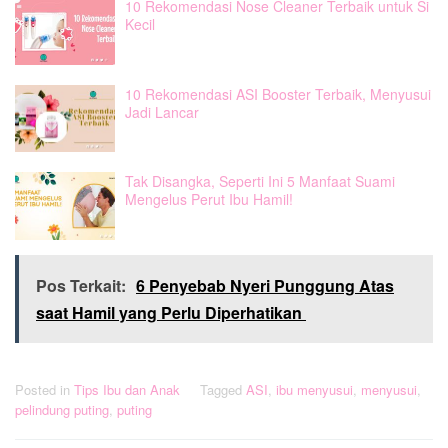
10 Rekomendasi Nose Cleaner Terbaik untuk Si
Kecil
10 Rekomendasi ASI Booster Terbaik, Menyusui
Jadi Lancar
Tak Disangka, Seperti Ini 5 Manfaat Suami
Mengelus Perut Ibu Hamil!
Pos Terkait:
6 Penyebab Nyeri Punggung Atas
saat Hamil yang Perlu Diperhatikan
Posted in
Tips Ibu dan Anak
Tagged
ASI
,
ibu menyusui
,
menyusui
,
pelindung puting
,
puting