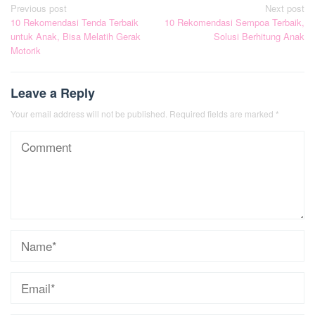
Post
Previous post
Next post
10 Rekomendasi Tenda Terbaik
10 Rekomendasi Sempoa Terbaik,
navigation
untuk Anak, Bisa Melatih Gerak
Solusi Berhitung Anak
Motorik
Leave a Reply
Your email address will not be published.
Required fields are marked
*