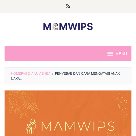
Skip
to
content
MENU
HOMEPAGE
/
LUVIZHEA
/
PENYEBAB DAN CARA MENGATASI ANAK
NAKAL