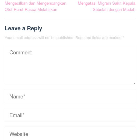
Mengecilkan dan Mengencangkan
Mengatasi Migrain Sakit Kepala
navigation
Otot Perut Pasca Melahirkan
Sebelah dengan Mudah
Leave a Reply
Your email address will not be published.
Required fields are marked
*