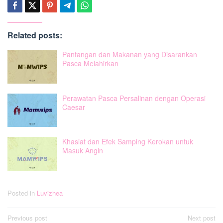
Related posts:
Pantangan dan Makanan yang Disarankan
Pasca Melahirkan
Perawatan Pasca Persalinan dengan Operasi
Caesar
Khasiat dan Efek Samping Kerokan untuk
Masuk Angin
Posted in
Luvizhea
Post
Previous post
Next post