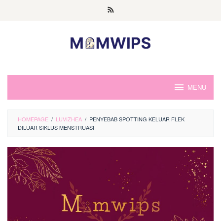
Skip
to
content
MENU
HOMEPAGE
/
LUVIZHEA
/
PENYEBAB SPOTTING KELUAR FLEK
DILUAR SIKLUS MENSTRUASI