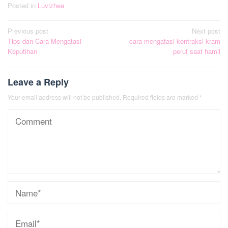
Posted in
Luvizhea
Post
Previous post
Next post
Tips dan Cara Mengatasi
cara mengatasi kontraksi kram
navigation
Keputihan
perut saat hamil
Leave a Reply
Your email address will not be published.
Required fields are marked
*