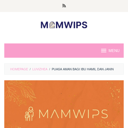
Skip
to
content
MENU
HOMEPAGE
/
LUVIZHEA
/
PUASA AMAN BAGI IBU HAMIL DAN JANIN