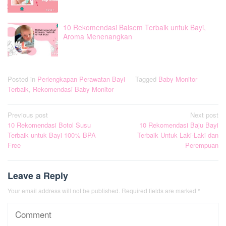
10 Rekomendasi Balsem Terbaik untuk Bayi,
Aroma Menenangkan
Posted in
Perlengkapan Perawatan Bayi
Tagged
Baby Monitor
Terbaik
,
Rekomendasi Baby Monitor
Post
Previous post
Next post
10 Rekomendasi Botol Susu
10 Rekomendasi Baju Bayi
navigation
Terbaik untuk Bayi 100% BPA
Terbaik Untuk Laki-Laki dan
Free
Perempuan
Leave a Reply
Your email address will not be published.
Required fields are marked
*