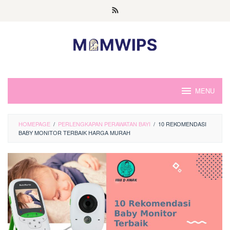
Skip
to
content
MENU
HOMEPAGE
/
PERLENGKAPAN PERAWATAN BAYI
/
10 REKOMENDASI
BABY MONITOR TERBAIK HARGA MURAH