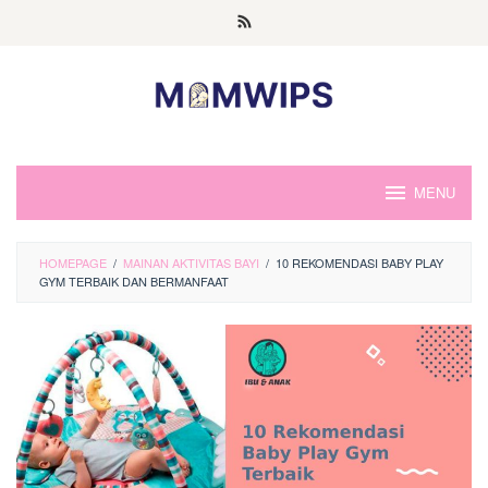
Skip
to
content
MENU
HOMEPAGE
/
MAINAN AKTIVITAS BAYI
/
10 REKOMENDASI BABY PLAY
GYM TERBAIK DAN BERMANFAAT