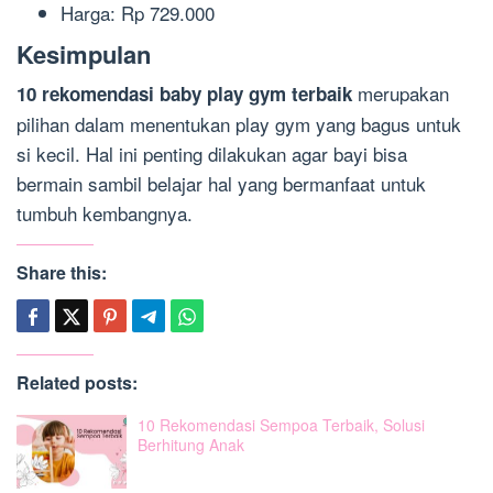
Harga: Rp 729.000
Kesimpulan
merupakan
10 rekomendasi baby play gym terbaik
pilihan dalam menentukan play gym yang bagus untuk
si kecil. Hal ini penting dilakukan agar bayi bisa
bermain sambil belajar hal yang bermanfaat untuk
tumbuh kembangnya.
Share this:
Related posts:
10 Rekomendasi Sempoa Terbaik, Solusi
Berhitung Anak