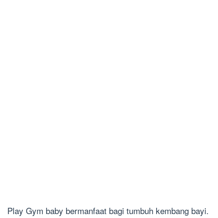
Play Gym baby bermanfaat bagi tumbuh kembang bayi.