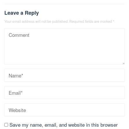
Leave a Reply
Your email address will not be published.
Required fields are marked
*
Save my name, email, and website in this browser