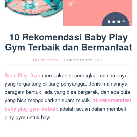
10 Rekomendasi Baby Play
Gym Terbaik dan Bermanfaat
By
Devi Permata
Posted on
October 7, 2022
Baby Play Gym
merupakan seperangkat mainan bayi
yang tergantung di tiang penyangga. Jenis mainannya
beragam bentuk, ada yang bisa bergerak, dan ada pula
yang bisa mengeluarkan suara musik.
10 rekomendasi
adalah acuan dalam membeli
baby play gym terbaik
play gym untuk bayi.