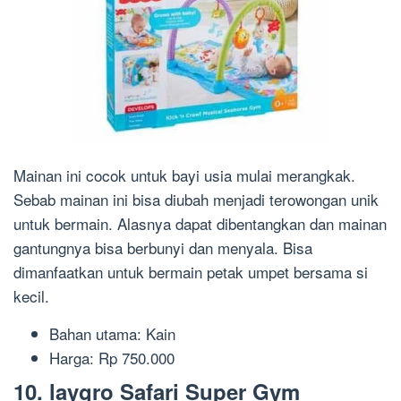
Mainan ini cocok untuk bayi usia mulai merangkak.
Sebab mainan ini bisa diubah menjadi terowongan unik
untuk bermain. Alasnya dapat dibentangkan dan mainan
gantungnya bisa berbunyi dan menyala. Bisa
dimanfaatkan untuk bermain petak umpet bersama si
kecil.
Bahan utama: Kain
Harga: Rp 750.000
10. laygro Safari Super Gym