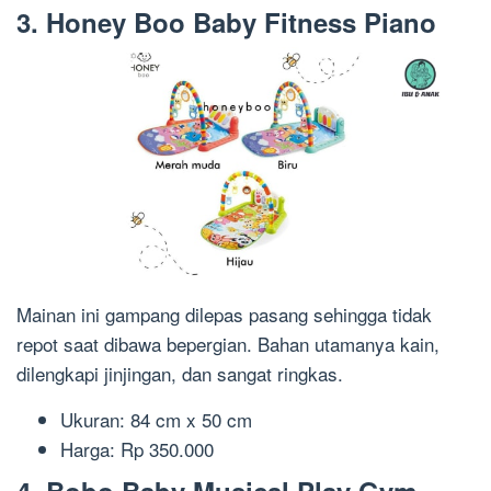
3. Honey Boo Baby Fitness Piano
Mainan ini gampang dilepas pasang sehingga tidak
repot saat dibawa bepergian. Bahan utamanya kain,
dilengkapi jinjingan, dan sangat ringkas.
Ukuran: 84 cm x 50 cm
Harga: Rp 350.000
4. Bobo Baby Musical Play Gym