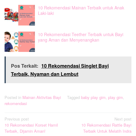
10 Rekomendasi Mainan Terbaik untuk Anak
Laki-laki
10 Rekomendasi Teether Terbaik untuk Bayi
yang Aman dan Menyenangkan
Pos Terkait:
10 Rekomendasi Singlet Bayi
Terbaik, Nyaman dan Lembut
Posted in
Mainan Aktivitas Bayi
Tagged
baby play gim
,
play gim
,
rekomendasi
Post
Previous post
Next post
10 Rekomendasi Korset Hamil
10 Rekomendasi Rattle Bayi
navigation
Terbaik, Dijamin Aman!
Terbaik Untuk Melatih Indra