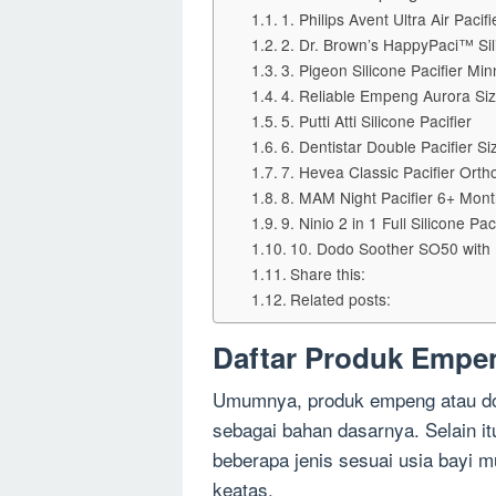
1. Philips Avent Ultra Air Pacif
2. Dr. Brown’s HappyPaci™ Sil
3. Pigeon Silicone Pacifier Mi
4. Reliable Empeng Aurora Siz
5. Putti Atti Silicone Pacifier
6. Dentistar Double Pacifier Si
7. Hevea Classic Pacifier Ort
8. MAM Night Pacifier 6+ Mon
9. Ninio 2 in 1 Full Silicone Pac
10. Dodo Soother SO50 with 
Share this:
Related posts:
Daftar Produk Empen
Umumnya, produk empeng atau dot
sebagai bahan dasarnya. Selain i
beberapa jenis sesuai usia bayi mu
keatas.