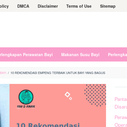
olicy
DMCA
Disclaimer
Terms of Use
Sitemap
rlengkapan Perawatan Bayi
Makanan Susu Bayi
Perlengk
BAYI
/
10 REKOMENDASI EMPENG TERBAIK UNTUK BAYI YANG BAGUS
Panta
Disar
Peraw
Opera