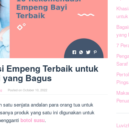
Khasi
untuk
Bagai
yang 
7 Per
Penga
Saraf
i Empeng Terbaik untuk
Perto
i yang Bagus
Pings
ng
Posted on
October 10, 2022
Maka
Penua
satu senjata andalan para orang tua untuk
sanya produk yang satu ini digunakan untuk
 pengganti
.
botol susu
Luviz