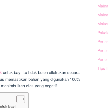
Maina
Main
Makan
Pakai
Perle
Perle
Perle
Tips 
untuk bayi itu tidak boleh dilakukan secara
k
rus memastikan bahan yang digunakan 100%
k menimbulkan efek yang negatif.
ntuk Bayi