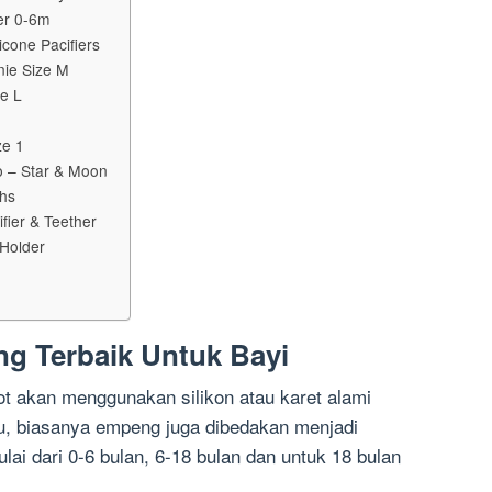
ier 0-6m
icone Pacifiers
nnie Size M
e L
ze 1
ho – Star & Moon
ths
ifier & Teether
Holder
g Terbaik Untuk Bayi
 akan menggunakan silikon atau karet alami
tu, biasanya empeng juga dibedakan menjadi
lai dari 0-6 bulan, 6-18 bulan dan untuk 18 bulan