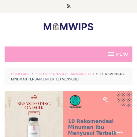
Skip
to
content
MENU
HOMEPAGE
/
PERLENGKAPAN & PERAWATAN IBU
/
10 REKOMENDASI
MINUMAN TERBAIK UNTUK IBU MENYUSUI