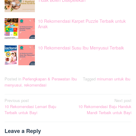
10 Rekomendasi Karpet Puzzle Terbaik untuk
Anak
10 Rekomendasi Susu Ibu Menyusui Terbaik
Posted in
Perlengkapan & Perawatan Ibu
Tagged
minuman untuk ibu
menyusui
,
rekomendasi
Post
Previous post
Next post
10 Rekomendasi Lemari Baju
10 Rekomendasi Baju Handuk
navigation
Terbaik untuk Bayi
Mandi Terbaik untuk Bayi
Leave a Reply