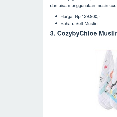
dan bisa menggunakan mesin cuc
Harga: Rp 129.900,-
Bahan: Soft Muslin
3. CozybyChloe Musli