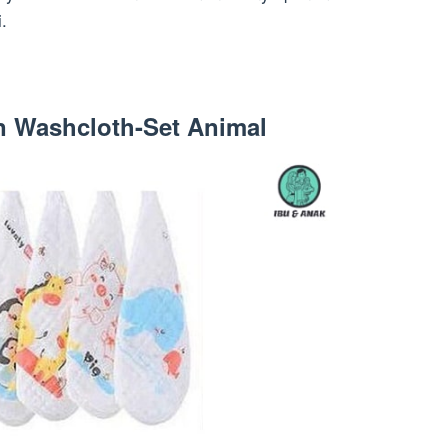
i.
n Washcloth-Set Animal