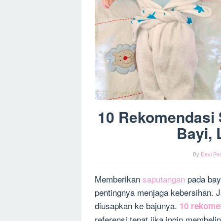
10 Rekomendasi 
Bayi, 
By
Devi Pe
Memberikan
saputangan
pada bay
pentingnya menjaga kebersihan. Ja
diusapkan ke bajunya.
10 rekome
referensi tepat jika ingin membeli