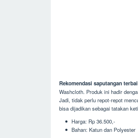
Rekomendasi saputangan terbai
Washcloth. Produk ini hadir denga
Jadi, tidak perlu repot-repot menc
bisa dijadikan sebagai tatakan k
Harga: Rp 36.500,-
Bahan: Katun dan Polyester