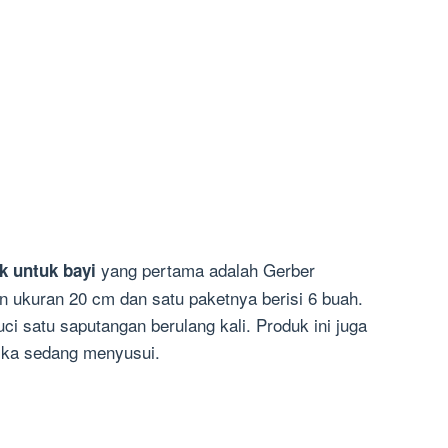
yang pertama adalah Gerber
k untuk bayi
n ukuran 20 cm dan satu paketnya berisi 6 buah.
uci satu saputangan berulang kali. Produk ini juga
etika sedang menyusui.