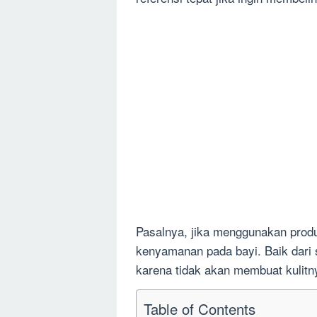
Pasalnya, jika menggunakan prod
kenyamanan pada bayi. Baik dari
karena tidak akan membuat kulitny
Table of Contents