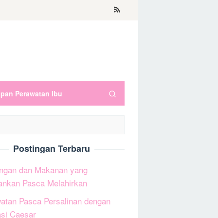
apan Perawatan Ibu
Postingan Terbaru
ngan dan Makanan yang
ankan Pasca Melahirkan
atan Pasca Persalinan dengan
si Caesar