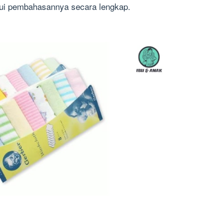
ahui pembahasannya secara lengkap.