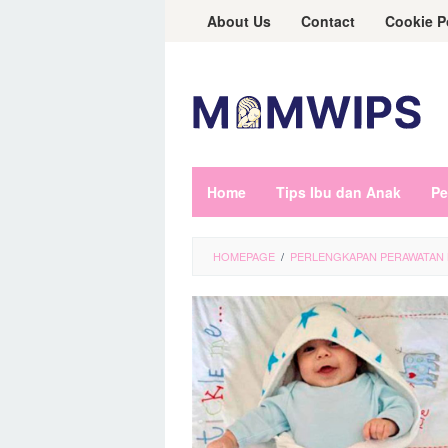
Skip
About Us
Contact
Cookie P
to
content
Home
Tips Ibu dan Anak
Pe
HOMEPAGE
/
PERLENGKAPAN PERAWATAN 