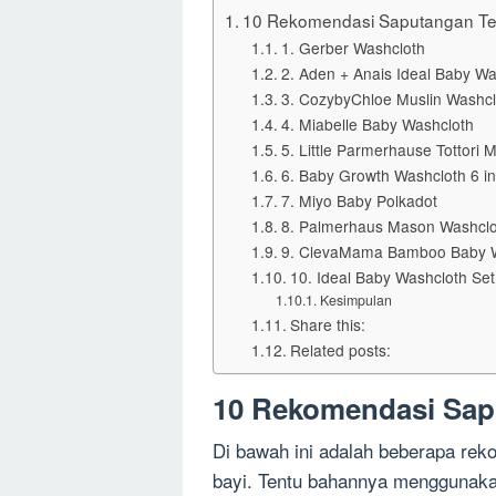
10 Rekomendasi Saputangan Ter
1. Gerber Washcloth
2. Aden + Anais Ideal Baby Wa
3. CozybyChloe Muslin Washcl
4. Miabelle Baby Washcloth
5. Little Parmerhause Tottori
6. Baby Growth Washcloth 6 in
7. Miyo Baby Polkadot
8. Palmerhaus Mason Washclot
9. ClevaMama Bamboo Baby 
10. Ideal Baby Washcloth Set
Kesimpulan
Share this:
Related posts:
10 Rekomendasi Sapu
Di bawah ini adalah beberapa re
bayi. Tentu bahannya menggunakan