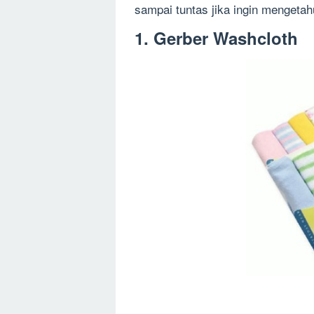
sampai tuntas jika ingin menget
1. Gerber Washcloth