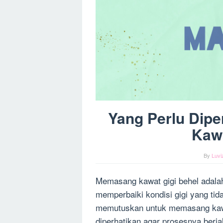
Yang Perlu Dip
Kawa
By
Luvi
Memasang kawat gigi behel adala
memperbaiki kondisi gigi yang tid
memutuskan untuk memasang kawat
diperhatikan agar prosesnya berj