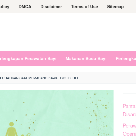
olicy
DMCA
Disclaimer
Terms of Use
Sitemap
rlengkapan Perawatan Bayi
Makanan Susu Bayi
Perlengk
PERHATIKAN SAAT MEMASANG KAWAT GIGI BEHEL
Panta
Disar
Peraw
Opera