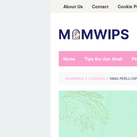
Skip
About Us
Contact
Cookie P
to
content
Home
Tips Ibu dan Anak
Pe
HOMEPAGE
/
LUVIZHEA
/
YANG PERLU DI