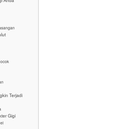
gi Anda
asangan
lut
Cocok
an
kin Terjadi
a
ter Gigi
el