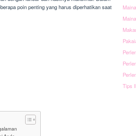
eberapa poin penting yang harus diperhatikan saat
Maina
Main
Makan
Pakai
Perle
Perle
Perle
Tips 
ngalaman