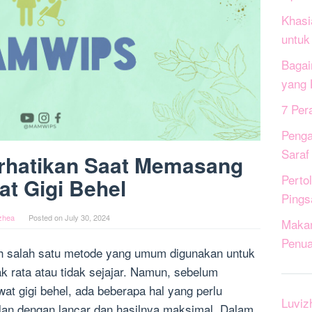
Khasi
untuk
Bagai
yang 
7 Per
Penga
Saraf
erhatikan Saat Memasang
Perto
t Gigi Behel
Pings
zhea
Posted on
July 30, 2024
Maka
Penua
h salah satu metode yang umum digunakan untuk
ak rata atau tidak sejajar. Namun, sebelum
 gigi behel, ada beberapa hal yang perlu
Luviz
alan dengan lancar dan hasilnya maksimal. Dalam