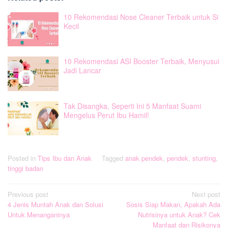
10 Rekomendasi Nose Cleaner Terbaik untuk Si
Kecil
10 Rekomendasi ASI Booster Terbaik, Menyusui
Jadi Lancar
Tak Disangka, Seperti Ini 5 Manfaat Suami
Mengelus Perut Ibu Hamil!
Posted in
Tips Ibu dan Anak
Tagged
anak pendek
,
pendek
,
stunting
,
tinggi badan
Post
Previous post
Next post
4 Jenis Muntah Anak dan Solusi
Sosis Siap Makan, Apakah Ada
navigation
Untuk Menanganinya
Nutrisinya untuk Anak? Cek
Manfaat dan Risikonya