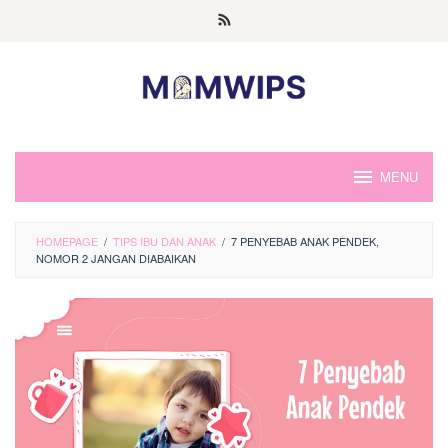
Skip
to
content
MENU
HOMEPAGE
/
TIPS IBU DAN ANAK
/
7 PENYEBAB ANAK PENDEK,
NOMOR 2 JANGAN DIABAIKAN