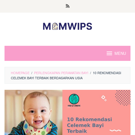
Skip
to
content
MENU
HOMEPAGE
/
PERLENGKAPAN PERAWATAN BAYI
/
10 REKOMENDASI
CELEMEK BAYI TERBAIK BERDASARKAN USIA