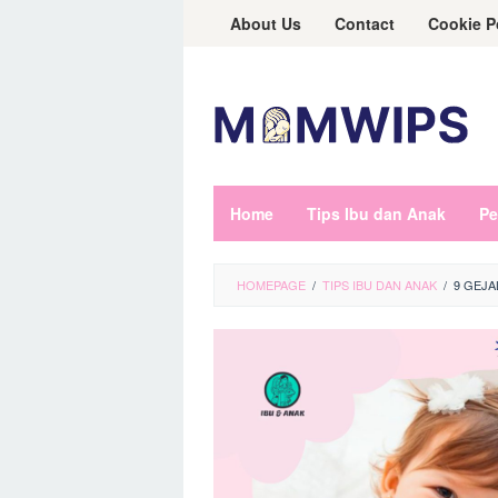
Skip
About Us
Contact
Cookie P
to
content
Home
Tips Ibu dan Anak
Pe
HOMEPAGE
/
TIPS IBU DAN ANAK
/
9 GEJA