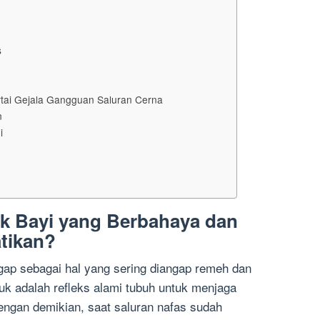
k
s
as
rtai Gejala Gangguan Saluran Cerna
n
gi
uk Bayi yang Berbahaya dan
atikan?
ggap sebagai hal yang sering diangap remeh dan
uk adalah refleks alami tubuh untuk menjaga
engan demikian, saat saluran nafas sudah