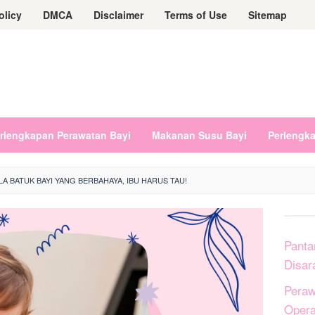
olicy
DMCA
Disclaimer
Terms of Use
Sitemap
rlengkapan Perawatan Bayi
Makanan Susu Bayi
Perlengk
LA BATUK BAYI YANG BERBAHAYA, IBU HARUS TAU!
Panta
Disar
Peraw
Opera