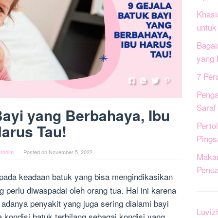
Khasi
untuk
Bagai
yang 
7 Per
Penga
Saraf
Bayi yang Berbahaya, Ibu
Perto
arus Tau!
Pings
rohim
Posted on
November 5, 2022
Maka
Penua
 pada keadaan batuk yang bisa mengindikasikan
perlu diwaspadai oleh orang tua. Hal ini karena
adanya penyakit yang juga sering dialami bayi
Luviz
ondisi batuk terbilang sebagai kondisi yang