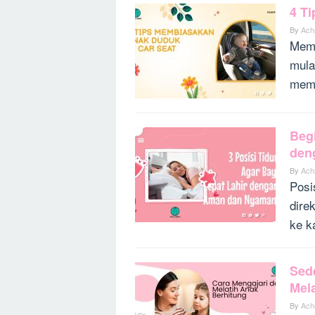
4 T
By
Ach
Memb
mula
memb
Begi
den
By
Ach
Posi
dire
ke k
Sede
Mel
By
Ach