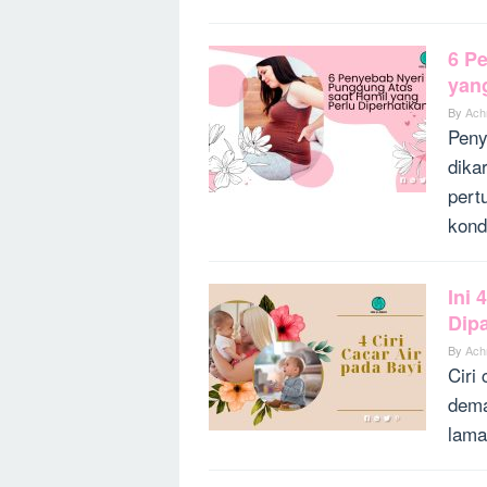
6 P
yan
By
Ach
Peny
dika
pert
kond
Ini 
Dip
By
Ach
Ciri
dema
lama