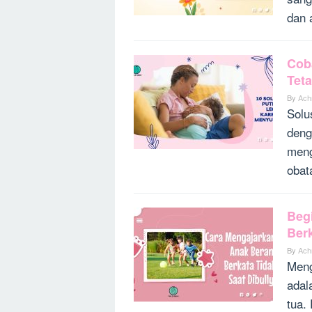
dan 
Cob
Tet
By
Ach
Solu
deng
meng
obat
Beg
Berk
By
Ach
Meng
adal
tua. 