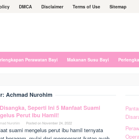
olicy
DMCA
Disclaimer
Terms of Use
Sitemap
rlengkapan Perawatan Bayi
Makanan Susu Bayi
Perlengk
r:
Achmad Nurohim
Disangka, Seperti Ini 5 Manfaat Suami
Panta
gelus Perut Ibu Hamil!
Disar
mad Nurohim
Posted on
November 24, 2022
Peraw
aat suami mengelus perut ibu hamil ternyata
Opera
at beragam, mulai dari mempererat ikatan ayah