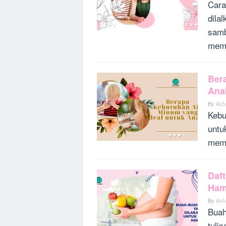
Cara
dila
samb
memb
Ber
Ana
By
Ach
Kebu
untu
mema
Daf
Ham
By
Ach
Buah
tuli