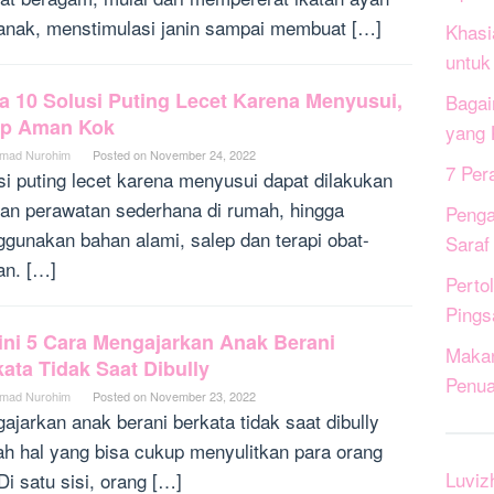
anak, menstimulasi janin sampai membuat […]
Khasi
untuk
a 10 Solusi Puting Lecet Karena Menyusui,
Bagai
ap Aman Kok
yang 
mad Nurohim
Posted on
November 24, 2022
7 Per
si puting lecet karena menyusui dapat dilakukan
an perawatan sederhana di rumah, hingga
Penga
gunakan bahan alami, salep dan terapi obat-
Saraf
an. […]
Perto
Pings
ini 5 Cara Mengajarkan Anak Berani
Maka
ata Tidak Saat Dibully
Penua
mad Nurohim
Posted on
November 23, 2022
ajarkan anak berani berkata tidak saat dibully
ah hal yang bisa cukup menyulitkan para orang
Luviz
Di satu sisi, orang […]