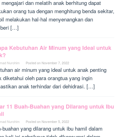
 mengajari dan melatih anak berhitung dapat
lkukan orang tua dengan menghitung benda sekitar,
il melakukan hal-hal menyenangkan dan
eri […]
apa Kebutuhan Air Minum yang Ideal untuk
k?
mad Nurohim
Posted on
November 7, 2022
tuhan air minum yang ideal untuk anak penting
k diketahui oleh para orangtua yang ingin
stikan anak terhindar dari dehidrasi. […]
tar 11 Buah-Buahan yang Dilarang untuk Ibu
il
mad Nurohim
Posted on
November 5, 2022
-buahan yang dilarang untuk ibu hamil dalam
san kali ini sebaiknya tidak dikonsumsi dalam