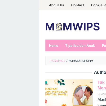
Skip
About Us
Contact
Cookie P
to
content
Home
Tips Ibu dan Anak
Pe
HOMEPAGE
/
ACHMAD NUROHIM
Autho
Tak 
Men
By
Ach
Manf
sang