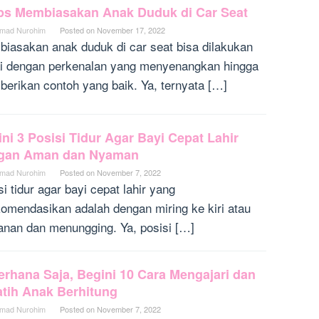
ips Membiasakan Anak Duduk di Car Seat
mad Nurohim
Posted on
November 17, 2022
iasakan anak duduk di car seat bisa dilakukan
i dengan perkenalan yang menyenangkan hingga
erikan contoh yang baik. Ya, ternyata […]
ni 3 Posisi Tidur Agar Bayi Cepat Lahir
gan Aman dan Nyaman
mad Nurohim
Posted on
November 7, 2022
si tidur agar bayi cepat lahir yang
komendasikan adalah dengan miring ke kiri atau
anan dan menungging. Ya, posisi […]
rhana Saja, Begini 10 Cara Mengajari dan
atih Anak Berhitung
mad Nurohim
Posted on
November 7, 2022