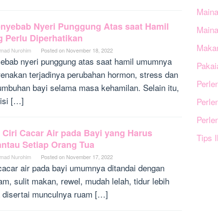
Maina
enyebab Nyeri Punggung Atas saat Hamil
Main
g Perlu Diperhatikan
Makan
mad Nurohim
Posted on
November 18, 2022
ebab nyeri punggung atas saat hamil umumnya
Pakai
renakan terjadinya perubahan hormon, stress dan
Perle
umbuhan bayi selama masa kehamilan. Selain itu,
isi […]
Perle
Perle
4 Ciri Cacar Air pada Bayi yang Harus
Tips 
antau Setiap Orang Tua
mad Nurohim
Posted on
November 17, 2022
 cacar air pada bayi umumnya ditandai dengan
m, sulit makan, rewel, mudah lelah, tidur lebih
 disertai munculnya ruam […]