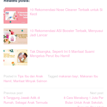
Related posts:
10 Rekomendasi Nose Cleaner Terbaik untuk Si
Kecil
10 Rekomendasi ASI Booster Terbaik, Menyusui
Jadi Lancar
Tak Disangka, Seperti Ini 5 Manfaat Suami
Mengelus Perut Ibu Hamil!
Posted in
Tips Ibu dan Anak
Tagged
makanan bayi
,
Makanan Ibu
Hamil
,
Manfaat Minyak Salmon
Post
Previous post
Next post
9 Tanggung Jawab Adik di
8 Cara Menabung 1 Juta Per
navigation
Rumah, Sebagai Anak Termuda
Bulan Untuk Anak Sekolah,