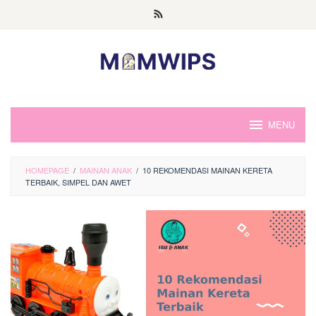
Skip
to
content
MENU
HOMEPAGE
/
MAINAN ANAK
/
10 REKOMENDASI MAINAN KERETA
TERBAIK, SIMPEL DAN AWET