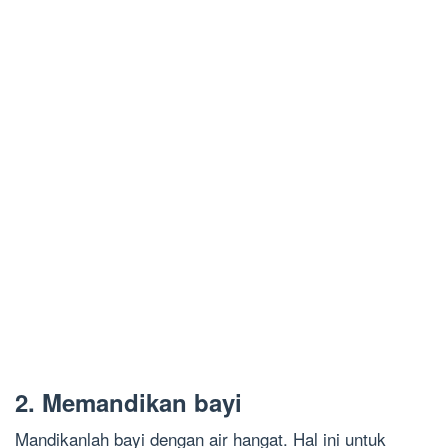
2. Memandikan bayi
Mandikanlah bayi dengan air hangat. Hal ini untuk