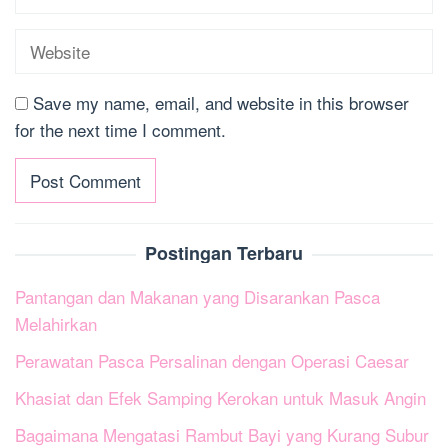
Save my name, email, and website in this browser
for the next time I comment.
Postingan Terbaru
Pantangan dan Makanan yang Disarankan Pasca
Melahirkan
Perawatan Pasca Persalinan dengan Operasi Caesar
Khasiat dan Efek Samping Kerokan untuk Masuk Angin
Bagaimana Mengatasi Rambut Bayi yang Kurang Subur