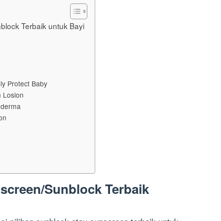
lock Terbaik untuk Bayi
ly Protect Baby
n Losion
roderma
on
screen/Sunblock Terbaik