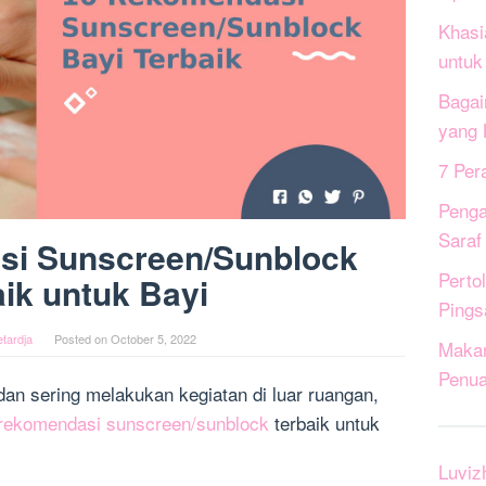
Khasi
untuk
Bagai
yang 
7 Per
Penga
Saraf
si Sunscreen/Sunblock
Perto
ik untuk Bayi
Pings
tardja
Posted on
October 5, 2022
Maka
Penua
n sering melakukan kegiatan di luar ruangan,
rekomendasi sunscreen/sunblock
terbaik untuk
Luviz