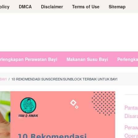
olicy
DMCA
Disclaimer
Terms of Use
Sitemap
rlengkapan Perawatan Bayi
Makanan Susu Bayi
Perlengk
BAYI
/
10 REKOMENDASI SUNSCREEN/SUNBLOCK TERBAIK UNTUK BAYI
Panta
Disar
Peraw
Opera