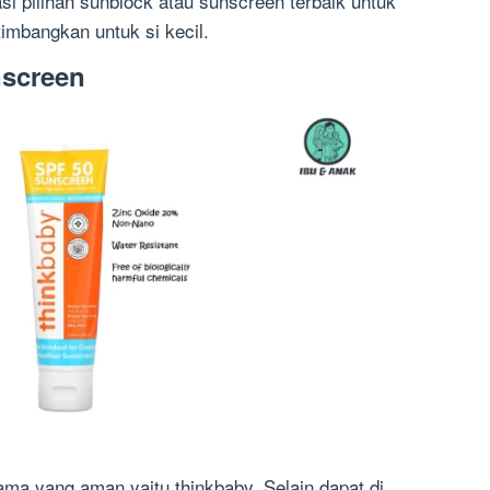
i pilihan sunblock atau sunscreen terbaik untuk
imbangkan untuk si kecil.
nscreen
ama yang aman yaitu thinkbaby. Selain dapat di